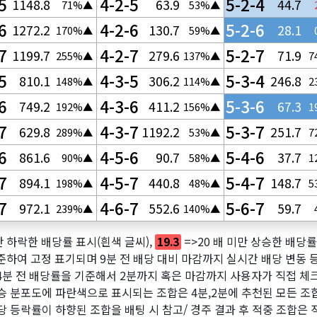
5
4-2-5
5-2-4
1148.8
63.9
44.7
71%▲
53%▲
6
4-2-6
5-2-6
1272.2
130.7
28.1
170%▲
59%▲
7
4-2-7
5-2-7
1199.7
279.6
71.9
255%▲
137%▲
7
5
4-3-5
5-3-4
810.1
306.2
246.8
148%▲
114%▲
2
6
4-3-6
5-3-6
749.2
411.2
67.3
192%▲
156%▲
1
7
4-3-7
5-3-7
629.8
1192.2
251.7
289%▲
53%▲
7
6
4-5-6
5-4-6
861.6
90.7
37.7
90%▲
58%▲
1
7
4-5-7
5-4-7
894.1
440.8
148.7
198%▲
48%▲
5
7
4-6-7
5-6-7
972.1
552.6
59.7
239%▲
140%▲
만 하락한 배당률 표시(흰색 글씨),
=>20 배 
19.3
준하여 고정 표기되며 9분 전 배당 대비 마감까지 실시간 배당 변동
 4분 전 배당률을 기준해서 2분까지 혹은 마감까지 사용자가 직접 체
승 분포도에 파란색으로 표시되는 조합은 4분,2분에 추천된 모든 조
당 등락률이 하향된 조합을 배팅 시 참고/ 경주 결과 후 적중 조합은 