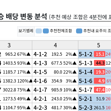
승 배당 변동 분석
(추천 예상 조합은 4분전에
보기범례
추천전체조합
3
4
5
2
4-1-2
5-1-2
965.2
67%▲
192.5
2%▲
15.1
2
4
4-1-3
5-1-3
1403.5
93%▲
677.5
52%▲
44.3
1
5
4-1-5
5-1-4
1185.7
17%▲
80.0
22%▲
19.3
2
6
4-1-6
5-1-6
1382.3
120%▲
354.9
3%▲
4.9
6
7
4-1-7
5-1-7
3022.8
75%▲
985.9
10%▲
47.4
1
1
4-2-1
5-2-1
1273.5
49%▲
243.0
25%▲
51.9
2
4
4-2-3
5-2-3
1104.7
95%▲
481.7
30%▲
261.5
1