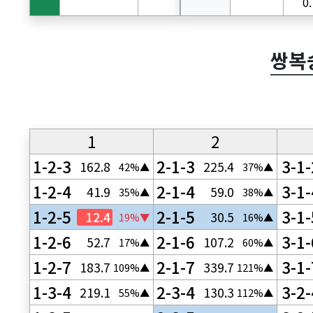
0
쌍복
1
2
1-2-3
2-1-3
3-1-
162.8
225.4
42%▲
37%▲
1-2-4
2-1-4
3-1-
41.9
59.0
35%▲
38%▲
1-2-5
2-1-5
3-1-
12.4
30.5
19%▼
16%▲
1-2-6
2-1-6
3-1-
52.7
107.2
17%▲
60%▲
1-2-7
2-1-7
3-1-
183.7
339.7
109%▲
121%▲
1-3-4
2-3-4
3-2-
219.1
130.3
55%▲
112%▲