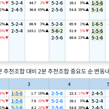
5-2-4
5-2-6
1-5-6
27%▼
44.7
2%▼
28.1
0%▲
2-4-5
2-5-6
5-1-6
1%▲
36.6
69%▲
54.8
38%▲
5-2-4
5-2-6
1-6-5
2%▲
86.9
3%▲
65.9
1%▲
2-5-4
5-6-2
1-5-6
20%▼
103.1
15%▲
51.9
5%▼
2-5-6
5-1-6
14%▼
68.6
23%▲
분 추천조합 대비 2분 추천조합 중요도 순 변동
3
4
1-5-6
2-5-6
2-4-5
28%▼
1.7
18%▲
22.3
17%▼
1-5-6
5-2-6
5-2-4
27%▼
7.0
30%▼
28.1
0%▲
5-1-6
2-5-6
2-4-5
1%▲
4.2
24%▼
54.8
38%▲