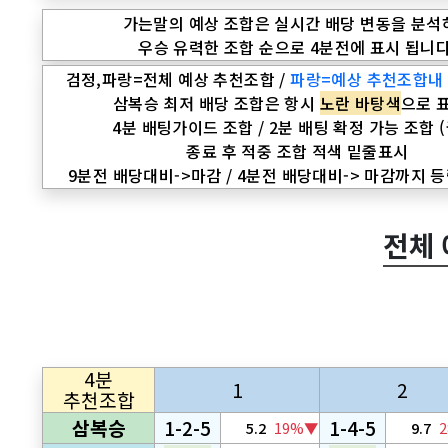
가는말의 예상 조합은 실시간 배당 변동을 분석
우승 유력한 조합 순으로 4분전에 표시 됩니다
검정,파랑=전체 예상 추천조합 /
파랑=예상 추천조합내
삼복승 최저 배당 조합은 항시
노란 바탕색
으로 
4분 배팅가이드 조합 / 2분 배팅 확정 가능 조합 
종료 후 적중 조합 적색 밑줄표시
9분전 배당대비->마감 / 4분전 배당대비-> 마감까지 
전체
4분
1
2
추천조합
삼복승
1-2-5
1-4-5
5.2
19%▼
9.7