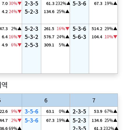
2-3-5
5-3-6
7.0
30%▼
61.3
232%▲
67.3
19%▲
5-2-3
4.2
24%▼
134.6
25%▲
5-2-3
5-3-6
47.3
2%▲
261.5
16%▼
514.2
29%▲
5-3-2
5-6-3
6.4
16%▼
576.7
24%▲
104.4
10%▼
2-5-3
4.9
6%▼
309.1
5%▲
내역
5
6
7
3-5-6
2-3-5
22.6
9%▼
63.1
0%▲
53.9
67%▲
5-3-6
5-2-3
44.7
2%▼
67.3
19%▲
134.6
25%▲
2-3-5
36.6
69%▲
61.3
232%▲