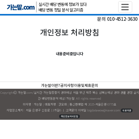
실시간 배당 변동에 정보가 있다
가는말.com
배당 변동 정밀 분석 알고리즘
문의 010-4512-3630
개인정보 처리방침
내용준비중입니다
가는말이란?
공지사항
이용및제휴문의
Copyrightⓒ 가는말.com/실시간 가는말종합지 경마예상 서울 부산 제주 복승 삼복승예상 경마 경륜 경정 실시
간 배당변동분석 예상/가는말. All rights reserved
회사명 : 가는말 | 대표자명 : 권오대 | 통신판매업 제 2025-서울은평-0775호
사업장소재지 : 서울 은평구 진흥로 13가길6 ㅣ 고객문의 이메일
bigdatawow@naver.com
이용약관
개인정보처리방침