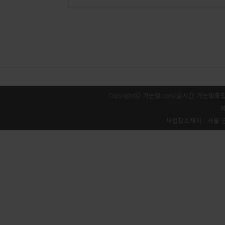
Copyrightⓒ 가는말.com/실시간 가는말종
회
사업장소재지 : 서울 