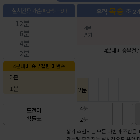
복승
실시간평가순
파란색 = 도전마
유력
축 2
12분
4분
6분
평가
4분
4분대비 승부걸린
2분
4분대비 승부걸린 마번순
2분
1분
2분
4분
도전마
확률표
2분
상기 추천되는 모든 마번과 조합은 
가는말 종합지는 실시간으로 유력 마