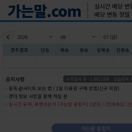
가는말.com
실시간 배당 변
배당 변동 정밀
경주결과
단승
복승
쌍승
삼복승
삼쌍승
공지사항
누적접속 뷰 : 1,992,508 오늘접속 뷰 
필독 @사이트 보는 법 / 1일 이용권 구매 방법(신규 회원)
경마 정보 사업을 함께 하실 분
실시간 유력, 복병마분석 [가는말 종합지] 1만원 / [전체에상] 2
가는말 종합지