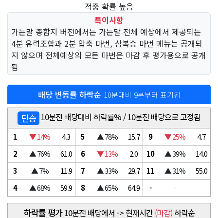
적중 확률 높음
특이사항
가는말 종합지 버전에서는 가는말 전체 예상에서 제공되는
4분 유력조합과 2분 압축 마번, 삼복승 마번 메뉴는 공개되
지 않으며 전체예상의 모든 마번은 마감 후 평가용으로 공개
됨
배당 변동률 하락순
10분대비 9분부터 표기됨
10분전 배당대비 하락률% / 10분전 배당으로 고정됨
단승
1
▼ 14%
4.3
5
▲ 78%
15.7
9
▼ 25%
4.7
2
▲ 76%
61.0
6
▼ 13%
2.0
10
▲ 39%
14.0
3
▲ 7%
11.9
7
▲ 33%
29.7
11
▲ 31%
55.0
4
▲ 68%
59.9
8
▲ 65%
64.9
-
-
하락률 평가
10분전 배당에서 -> 현재시간
(마감)
하락순