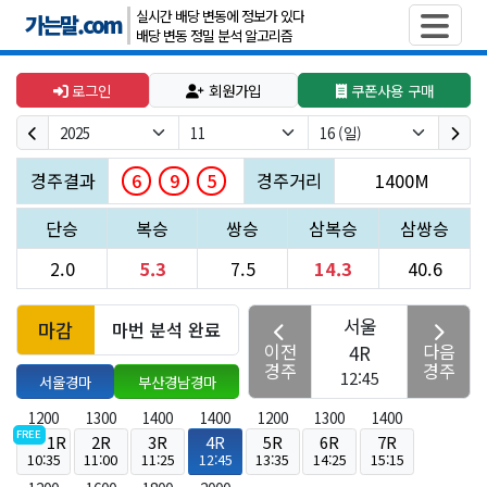
실시간 배당 변동에 정보가 있다
가는말.com
배당 변동 정밀 분석 알고리즘
로그인
회원가입
쿠폰사용 구매
6
9
5
경주결과
경주거리
1400M
단승
복승
쌍승
삼복승
삼쌍승
2.0
5.3
7.5
14.3
40.6
서울
마감
마번 분석 완료
이전
다음
4R
경주
경주
12:45
서울경마
부산경남경마
1200
1300
1400
1400
1200
1300
1400
FREE
1R
2R
3R
4R
5R
6R
7R
10:35
11:00
11:25
12:45
13:35
14:25
15:15