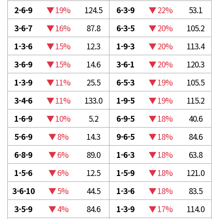
2-6-9
▼ 19%
124.5
6-3-9
▼ 22%
53.1
3-6-7
▼ 16%
87.8
6-3-5
▼ 20%
105.2
1-3-6
▼ 15%
12.3
1-9-3
▼ 20%
113.4
3-6-9
▼ 15%
14.6
3-6-1
▼ 20%
120.3
1-3-9
▼ 11%
25.5
6-5-3
▼ 19%
105.5
3-4-6
▼ 11%
133.0
1-9-5
▼ 19%
115.2
1-6-9
▼ 10%
5.2
6-9-5
▼ 18%
40.6
5-6-9
▼ 8%
14.3
9-6-5
▼ 18%
84.6
6-8-9
▼ 6%
89.0
1-6-3
▼ 18%
63.8
1-5-6
▼ 6%
12.5
1-5-9
▼ 18%
121.0
3-6-10
▼ 5%
44.5
1-3-6
▼ 18%
83.5
3-5-9
▼ 4%
84.6
1-3-9
▼ 17%
114.0