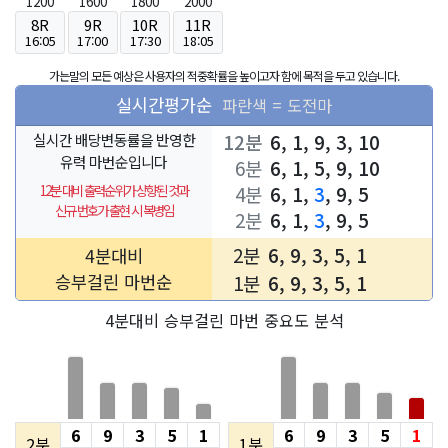
1200
1600
1800
2000
8R
9R
10R
11R
16:05
17:00
17:30
18:05
가는말의 모든 예상은 사용자의 적중확률을 높이고자 함에 목적을 두고 있습니다.
실시간평가순
파란색 = 도전마
12분
6, 1, 9, 3, 10
실시간 배당변동률을 반영한
유력 마번순입니다
6분
6, 1, 5, 9, 10
12분 대비 출력순위가 상향된 것과
4분
6, 1,
3
, 9, 5
신규 번호가 출현 시 복병임
2분
6, 1,
3
, 9, 5
2분
6, 9, 3, 5, 1
4분대비
승부걸린 마번순
1분
6, 9, 3, 5, 1
4분대비 승부걸린 마번 중요도 분석
6
9
3
5
1
6
9
3
5
1
2분
1분