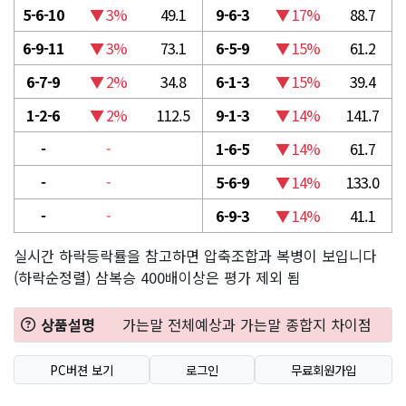
5-6-10
▼ 3%
49.1
9-6-3
▼ 17%
88.7
6-9-11
▼ 3%
73.1
6-5-9
▼ 15%
61.2
6-7-9
▼ 2%
34.8
6-1-3
▼ 15%
39.4
1-2-6
▼ 2%
112.5
9-1-3
▼ 14%
141.7
-
-
1-6-5
▼ 14%
61.7
-
-
5-6-9
▼ 14%
133.0
-
-
6-9-3
▼ 14%
41.1
실시간 하락등락률을 참고하면 압축조합과 복병이 보입니다
(하락순정렬) 삼복승 400배이상은 평가 제외 됨
상품설명
가는말 전체예상과 가는말 종합지 차이점
PC버젼 보기
로그인
무료회원가입