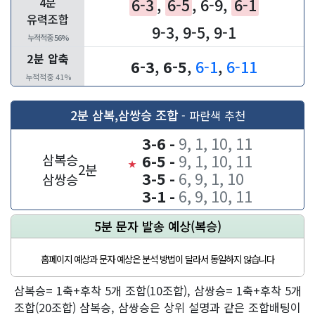
4분
6-3
,
6-5
,
6-9
,
6-1
유력조합
9-3
,
9-5
,
9-1
누적적중 56%
2분 압축
6-3
,
6-5
,
6-1
,
6-11
누적적중 41%
2분 삼복,삼쌍승 조합
- 파란색 추천
3-6 -
9, 1, 10, 11
삼복승
6-5 -
9, 1, 10, 11
★
2분
3-5 -
6, 9, 1, 10
삼쌍승
3-1 -
6, 9, 10, 11
5분 문자 발송 예상(복승)
홈페이지 예상과 문자 예상은 분석 방법이 달라서 동일하지 않습니다
삼복승= 1축+후착 5개 조합(10조합), 삼쌍승= 1축+후착 5개
조합(20조합) 삼복승, 삼쌍승은 상위 설명과 같은 조합배팅이