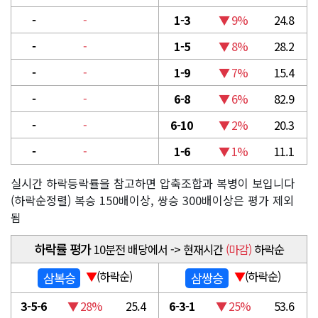
-
-
1-3
▼ 9%
24.8
-
-
1-5
▼ 8%
28.2
-
-
1-9
▼ 7%
15.4
-
-
6-8
▼ 6%
82.9
-
-
6-10
▼ 2%
20.3
-
-
1-6
▼ 1%
11.1
실시간 하락등락률을 참고하면 압축조합과 복병이 보입니다
(하락순정렬) 복승 150배이상, 쌍승 300배이상은 평가 제외
됨
하락률 평가
10분전 배당에서 -> 현재시간
(마감)
하락순
▼
(하락순)
▼
(하락순)
삼복승
삼쌍승
3-5-6
▼ 28%
25.4
6-3-1
▼ 25%
53.6