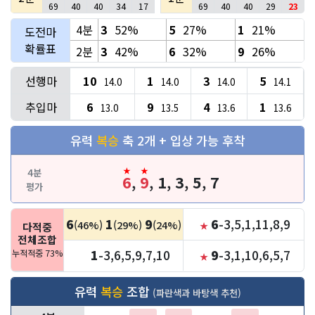
69
40
40
34
17
69
40
40
29
23
4분
3
52%
5
27%
1
21%
도전마
확률표
2분
3
42%
6
32%
9
26%
선행마
10
1
3
5
14.0
14.0
14.0
14.1
추입마
6
9
4
1
13.0
13.5
13.6
13.6
유력
복승
축 2개 + 입상 가능 후착
4분
6
,
9
,
1
,
3
,
5
,
7
평가
6
1
9
6
-3,5,1,11,8,9
(46%)
(29%)
(24%)
다적중
★
전체조합
1
-3,6,5,9,7,10
9
-3,1,10,6,5,7
누적적중 73%
★
유력
복승
조합
(파란색과 바탕색 추천)