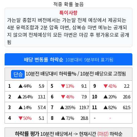
적중 확률 높음
특이사항
가는말 종합지 버전에서는 가는말 전체 예상에서 제공되는
4분 유력조합과 2분 압축 마번, 삼복승 마번 메뉴는 공개되
지 않으며 전체예상의 모든 마번은 마감 후 평가용으로 공개
됨
배당 변동률 하락순
10분대비 9분부터 표기됨
10분전 배당대비 하락률% / 10분전 배당으로 고정됨
단승
1
▲ 44%
5.9
5
▼ 13%
9.1
9
▼ 41%
2.2
2
▲ 264%
13.1
6
▼ 46%
7.9
10
▲ 20%
20.6
3
▲ 14%
57.4
7
▲ 205%
119.7
11
▲ 82%
62.5
4
▼ 50%
5.1
8
▲ 71%
28.8
-
-
하락률 평가
10분전 배당에서 -> 현재시간
(마감)
하락순