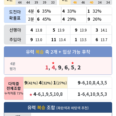
44
44
39
39
33
46
46
40
34
34
4분
6
35%
4
33%
1
32%
도전마
확률표
2분
6
45%
4
29%
9
26%
선행마
4
5
9
3
13.8
13.9
13.9
14.1
추입마
9
11
1
6
13.0
13.4
13.5
13.7
유력
복승
축 2개 + 입상 가능 후착
4분
1
,
4
,
9
,
6
,
5
,
2
평가
9
4
1
9
-6,10,8,4,3,5
(41%)
(32%)
(27%)
다적중
전체조합
4
-6,1,9,5,10,8
1
-6,4,10,9,5,3
누적적중 73%
★
유력
복승
조합
(파란색과 바탕색 추천)