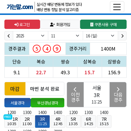
실시간 배당 변동에 정보가 있다
가는말.com
배당 변동 정밀 분석 알고리즘
로그인
회원가입
쿠폰사용 구매
5
4
9
경주결과
경주거리
1400M
단승
복승
쌍승
삼복승
삼쌍승
9.1
22.7
49.3
15.7
156.9
서울
마감
마번 분석 완료
이전
다음
3R
경주
경주
11:25
서울경마
부산경남경마
1200
1300
1400
1400
1200
1300
1400
FREE
1R
2R
3R
4R
5R
6R
7R
10:35
11:00
11:25
12:45
13:35
14:25
15:15