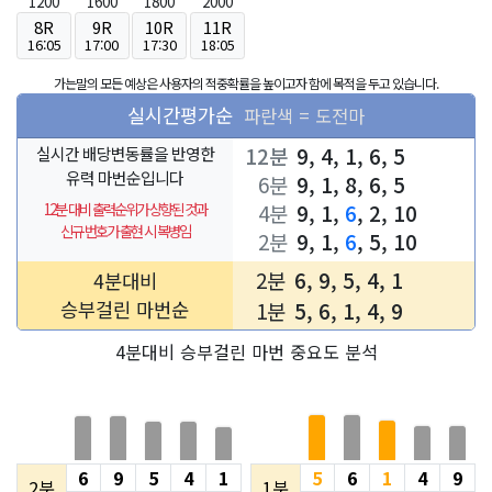
1200
1600
1800
2000
8R
9R
10R
11R
16:05
17:00
17:30
18:05
가는말의 모든 예상은 사용자의 적중확률을 높이고자 함에 목적을 두고 있습니다.
실시간평가순
파란색 = 도전마
12분
9, 4, 1, 6, 5
실시간 배당변동률을 반영한
유력 마번순입니다
6분
9, 1, 8, 6, 5
12분 대비 출력순위가 상향된 것과
4분
9, 1,
6
, 2, 10
신규 번호가 출현 시 복병임
2분
9, 1,
6
, 5, 10
2분
6, 9, 5, 4, 1
4분대비
승부걸린 마번순
1분
5, 6, 1, 4, 9
4분대비 승부걸린 마번 중요도 분석
6
9
5
4
1
5
6
1
4
9
2분
1분