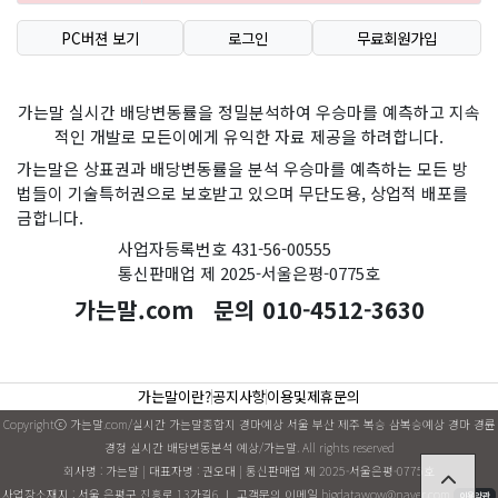
PC버젼 보기
로그인
무료회원가입
가는말 실시간 배당변동률을 정밀분석하여 우승마를 예측하고 지속
적인 개발로 모든이에게 유익한 자료 제공을 하려합니다.
가는말은 상표권과 배당변동률을 분석 우승마를 예측하는 모든 방
법들이 기술특허권으로 보호받고 있으며 무단도용, 상업적 배포를
금합니다.
사업자등록번호 431-56-00555
통신판매업 제 2025-서울은평-0775호
가는말.com 문의 010-4512-3630
가는말이란?
공지사항
이용및제휴문의
Copyrightⓒ 가는말.com/실시간 가는말종합지 경마예상 서울 부산 제주 복승 삼복승예상 경마 경륜
경정 실시간 배당변동분석 예상/가는말. All rights reserved
회사명 : 가는말 | 대표자명 : 권오대 | 통신판매업 제 2025-서울은평-0775호
사업장소재지 : 서울 은평구 진흥로 13가길6 ㅣ 고객문의 이메일
bigdatawow@naver.com
이용약관