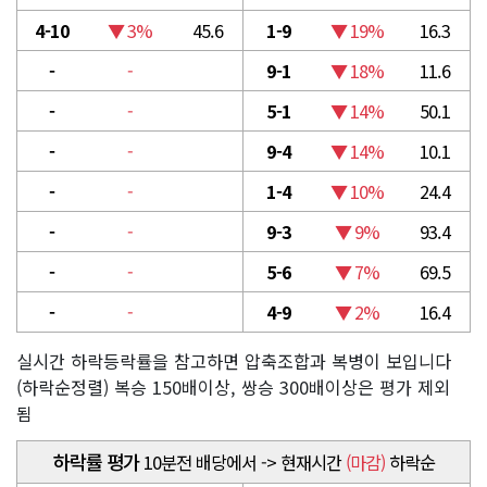
4-10
▼ 3%
45.6
1-9
▼ 19%
16.3
-
-
9-1
▼ 18%
11.6
-
-
5-1
▼ 14%
50.1
-
-
9-4
▼ 14%
10.1
-
-
1-4
▼ 10%
24.4
-
-
9-3
▼ 9%
93.4
-
-
5-6
▼ 7%
69.5
-
-
4-9
▼ 2%
16.4
실시간 하락등락률을 참고하면 압축조합과 복병이 보입니다
(하락순정렬) 복승 150배이상, 쌍승 300배이상은 평가 제외
됨
하락률 평가
10분전 배당에서 -> 현재시간
(마감)
하락순