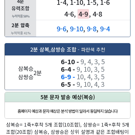
4분
1-4
,
1-10
,
1-5
,
1-6
유력조합
4-6
,
4-9
,
4-8
누적적중 56%
2분 압축
9-6
,
9-10
,
9-8
,
9-4
누적적중 41%
2분 삼복,삼쌍승 조합
- 파란색 추천
6-10 -
9, 4, 3, 5
삼복승
6-4 -
9, 10, 3, 5
2분
6-9 -
10, 4, 3, 5
삼쌍승
6-5 -
9, 10, 4, 3
5분 문자 발송 예상(복승)
홈페이지 예상과 문자 예상은 분석 방법이 달라서 동일하지 않습니다
삼복승= 1축+후착 5개 조합(10조합), 삼쌍승= 1축+후착 5개
조합(20조합) 삼복승, 삼쌍승은 상위 설명과 같은 조합배팅이