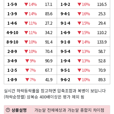
1-5-9
▼ 14%
17.1
1-9-2
▼ 16%
116.5
1-3-9
▼ 14%
85.6
9-4-1
▼ 16%
25.3
1-4-6
▼ 11%
27.2
9-1-4
▼ 15%
29.4
4-9-10
▼ 11%
34.2
1-6-9
▼ 15%
110.2
8-9-10
▼ 10%
91.4
9-1-8
▼ 14%
133.9
2-8-9
▼ 10%
70.4
9-5-4
▼ 13%
58.7
3-4-9
▼ 9%
90.9
1-9-4
▼ 13%
52.8
1-2-5
▼ 7%
67.7
9-5-1
▼ 10%
70.9
1-8-9
▼ 7%
41.9
9-6-2
▼ 10%
89.3
실시간 하락등락률을 참고하면 압축조합과 복병이 보입니다
(하락순정렬) 삼복승 400배이상은 평가 제외 됨
상품설명
가는말 전체예상과 가는말 종합지 차이점