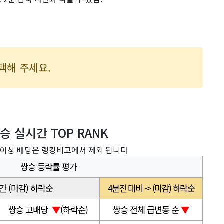
택해 주세요.
승 실시간 TOP RANK
 이상 배당은 랭킹비교에서 제외 됩니다
쌍승 등락률 평가
간 (마감) 하락순
4분전 대비 -> (마감) 하락순
쌍승 고배당
▼
(하락순)
쌍승 전체 급변동 순
▼