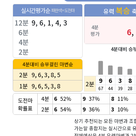
복승
실시간평가순
파란색 = 도전마
유력
축
12분
9, 6, 1, 4, 3
4분
6
6분
평가
4분
4분대비 승
2분
4분대비 승부걸린 마번순
2분
9, 6, 3, 8, 5
9
6
3
8
2분
1분
9, 6, 5, 3, 8
67
44
39
28
4분
6
52%
9
37%
8
11%
도전마
확률표
2분
6
54%
9
36%
3
10%
상기 추천되는 모든 마번과 조합
가는말 종합지는 실시간으로 유
전체예상은 4분 유력마번과 2분