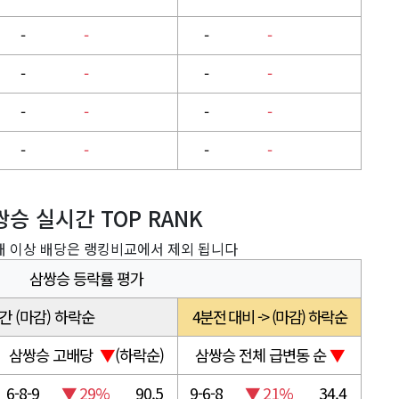
-
-
-
-
-
-
-
-
-
-
-
-
-
-
-
-
승 실시간 TOP RANK
0배 이상 배당은 랭킹비교에서 제외 됩니다
삼쌍승 등락률 평가
간 (마감) 하락순
4분전 대비 -> (마감) 하락순
삼쌍승 고배당
▼
(하락순)
삼쌍승 전체 급변동 순
▼
6-8-9
▼ 29%
90.5
9-6-8
▼ 21%
34.4