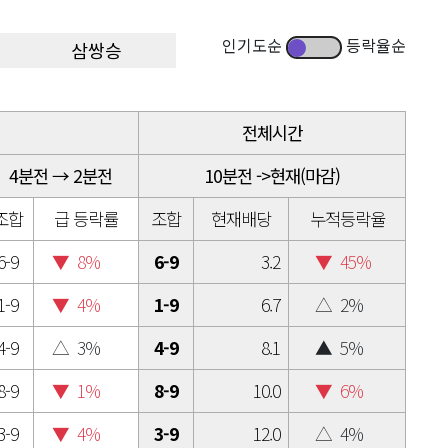
인기도순
등락율순
삼쌍승
전체시간
4분전 → 2분전
10분전 ->현재(마감)
조합
급 등락률
조합
현재배당
누적등락율
6-9
▼
8%
6-9
3.2
▼
45%
1-9
▼
4%
1-9
6.7
△
2%
4-9
△
3%
4-9
8.1
▲
5%
8-9
▼
1%
8-9
10.0
▼
6%
3-9
▼
4%
3-9
12.0
△
4%