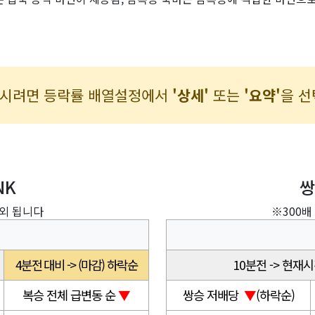
보시려면 등락률 배열설정에서
'상세'
또는
'요약'
을 선
NK
쌍
제외 됩니다
※300배
4분전 대비 -> (마감) 하락순
10분전 -> 현재시
복승 전체 급변동 순
▼
쌍승 저배당
▼
(하락순)