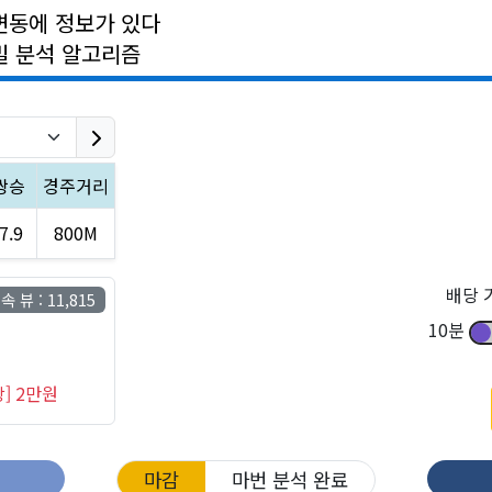
변동에 정보가 있다
밀 분석 알고리즘
쌍승
경주거리
7.9
800M
배당 
 뷰 : 11,815
10분
] 2만원
마감
마번 분석 완료