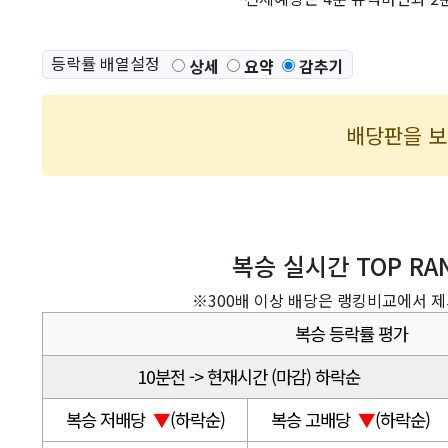
등락률 배열설정
상세
요약
감추기
배당판을 
복승 실시간 TOP RA
※300배 이상 배당은 랭킹비교에서 
복승 등락률 평가
10분전 -> 현재시간 (마감) 하락순
복승 저배당
▼
(하락순)
복승 고배당
▼
(하락순)