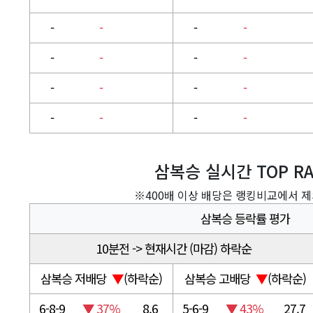
-
-
-
-
-
-
-
-
-
-
-
-
-
-
-
-
삼복승 실시간 TOP R
※400배 이상 배당은 랭킹비교에서 
삼복승 등락률 평가
10분전 -> 현재시간 (마감) 하락순
삼복승 저배당
▼
(하락순)
삼복승 고배당
▼
(하락순)
6-8-9
▼ 37%
8.6
5-6-9
▼ 43%
27.7