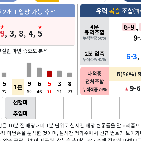
유력
복승
조합
(파
 2개 + 입상 가능 후착
6-9
,
4분
,
9
,
3
,
8
,
4
,
5
유력조합
9-
누적적중 56%
부걸린 마번 중요도 분석
2분 압축
6-3
,
누적적중 41%
6
다적중
(56%)
전체조합
5
9
6
5
3
8
1분
9
-6
★
누적적중 73%
22
69
46
31
31
23
선행마
추입마
은 10분 전 배당대비 1분 단위로 실시간 배당 변동률을 알고리즘으
력 마번순을 분석한 것이며, 실시간 평가순에서 신규 번호가 보이거나
 압축 공략 마번이 제공됨, 삼복승 축마는 삼복승에 적합한 마번으로 