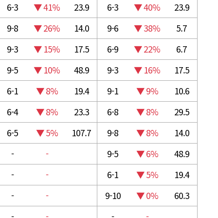
6-3
▼ 41%
23.9
6-3
▼ 40%
23.9
9-8
▼ 26%
14.0
9-6
▼ 38%
5.7
9-3
▼ 15%
17.5
6-9
▼ 22%
6.7
9-5
▼ 10%
48.9
9-3
▼ 16%
17.5
6-1
▼ 8%
19.4
9-1
▼ 9%
10.6
6-4
▼ 8%
23.3
6-8
▼ 8%
29.5
6-5
▼ 5%
107.7
9-8
▼ 8%
14.0
-
-
9-5
▼ 6%
48.9
-
-
6-1
▼ 5%
19.4
-
-
9-10
▼ 0%
60.3
-
-
-
-