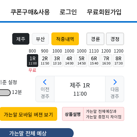
쿠폰구매&사용
로그인
무료회원가입
제주
부산
적중내역
경륜
경정
800
900
1000
1000
1000
1110
1200
1200
1R
2R
3R
4R
5R
6R
7R
8R
11:00
11:50
13:10
14:00
14:50
15:40
16:30
17:30
무료
기준 설정
제주 1R
이전
다음
12분
11:00
경주
경주
가는말 전체예상과
가는말 모바일 버젼 보기
상품설명
가는말 종합지 차이점
가는말 전체 예상