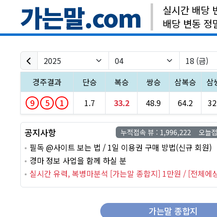
가는말.com
실시간 배당 
배당 변동 정
경주결과
단승
복승
쌍승
삼복승
삼
9
5
1
1.7
33.2
48.9
64.2
32
공지사항
누적접속 뷰 : 1,996,222 오늘접속
필독 @사이트 보는 법 / 1일 이용권 구매 방법(신규 회원)
경마 정보 사업을 함께 하실 분
실시간 유력, 복병마분석 [가는말 종합지] 1만원 / [전체에상
가는말 종합지