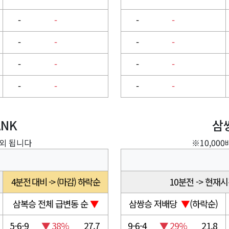
-
-
-
-
-
-
-
-
-
-
-
-
-
-
-
-
ANK
삼쌍
제외 됩니다
※10,00
4분전 대비 -> (마감) 하락순
10분전 -> 현재시
삼복승 전체 급변동 순
▼
삼쌍승 저배당
▼
(하락순)
5-6-9
▼ 38%
27.7
9-6-4
▼ 29%
21.8