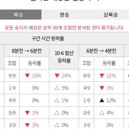
복승
쌍승
삼복승
모든 승식의 배당은 상위 50개 조합만 분석된 것이 표기됩니다.
구간 시간 등락율
8분전 → 6분전
6분전 → 4분전
10-6 합산
등락율
조합
등락률
조합
등락률
6-9
▼
10%
▼
24%
6-9
▼
11%
1-9
0%
△
5%
4-9
▼
3%
4-9
0%
△
1%
1-9
▲
12%
8-9
▼
2%
△
0%
8-9
△
4%
3-9
▼
2%
△
0%
3-9
0%