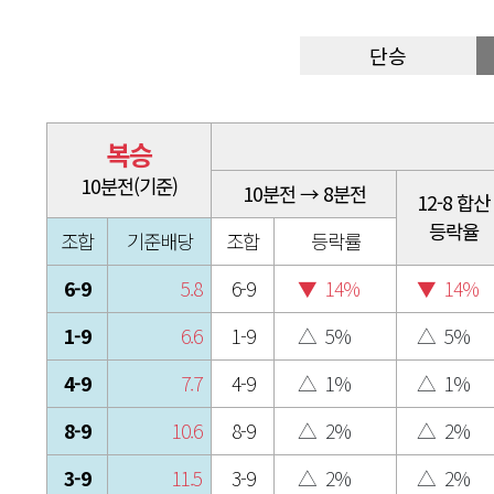
단승
복승
10분전(기준)
10분전 → 8분전
12-8 합산
등락율
조합
기준배당
조합
등락률
6-9
5.8
6-9
▼
14%
▼
14%
1-9
6.6
1-9
△
5%
△
5%
4-9
7.7
4-9
△
1%
△
1%
8-9
10.6
8-9
△
2%
△
2%
3-9
11.5
3-9
△
2%
△
2%