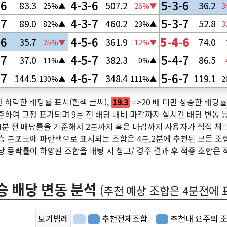
-6
4-3-6
5-3-6
83.3
507.2
36.2
25%▲
26%▼
-7
4-3-7
5-3-7
89.0
460.2
52.8
82%▲
23%▲
-6
4-5-6
5-4-6
35.7
361.9
74.0
25%▼
12%▼
-7
4-5-7
5-4-7
37.0
382.3
86.5
11%▲
0%▲
-7
4-6-7
5-6-7
144.5
348.4
119.1
130%▲
111%▲
만 하락한 배당률 표시(흰색 글씨),
=>20 배 
19.3
준하여 고정 표기되며 9분 전 배당 대비 마감까지 실시간 배당 변동
 4분 전 배당률을 기준해서 2분까지 혹은 마감까지 사용자가 직접 체
승 분포도에 파란색으로 표시되는 조합은 4분,2분에 추천된 모든 조
당 등락률이 하향된 조합을 배팅 시 참고/ 경주 결과 후 적중 조합은 
승 배당 변동 분석
(추천 예상 조합은 4분전에
보기범례
추천전체조합