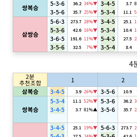
5-3-6
3-4-5
36.2
34%▼
3.7
쌍복승
3-5-6
5-3-4
35.7
25%▼
11.1
5-6-3
3-4-5
273.7
28%▼
25.1
5-3-6
5-3-4
42.6
16%▼
10.4
삼쌍승
3-6-5
5-4-3
191.6
11%▼
27.5
3-5-6
3-5-4
32.5
7%▼
8.4
4
2분
1
2
추천조합
삼복승
3-4-5
3-5-6
3.9
26%▼
10.9
5-3-4
5-3-6
11.1
52%▼
36.2
쌍복승
3-4-5
3-5-6
3.7
81%▲
35.7
3-4-5
5-6-3
25.1
19%▼
273.7
5-4-3
5-3-6
27.5
24%▼
42.6