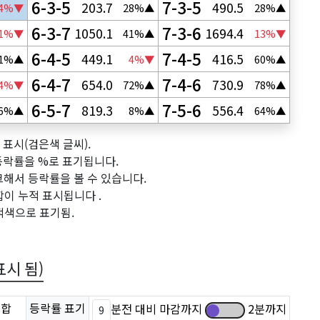
6-3-5
7-3-5
203.7
490.5
34%▼
28%▲
28%▲
6-3-7
7-3-6
1050.1
1694.4
31%▼
41%▲
13%▼
6-4-5
7-4-5
449.1
416.5
1%▲
4%▼
60%▲
6-4-7
7-4-6
654.0
730.9
4%▼
72%▲
78%▲
6-5-7
7-5-6
819.3
556.4
26%▲
8%▲
64%▲
미만 상승한 배당률 표시(검은색 글씨).
 등락률을 %로 표기됩니다.
크해서 등락률을 볼 수 있습니다.
합이 누적 표시됩니다 .
적색으로 표기됨.
 표시 됨)
추천내 요주의 조합
등락률 표기
분전 대비 마감까지
2분까지