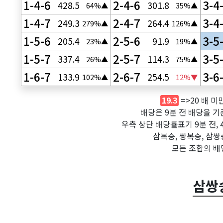
1-4-6
2-4-6
3-4
428.5
301.8
64%▲
35%▲
1-4-7
2-4-7
3-4
249.3
264.4
279%▲
126%▲
1-5-6
2-5-6
3-5
205.4
91.9
23%▲
19%▲
1-5-7
2-5-7
3-5
337.4
114.3
26%▲
75%▲
1-6-7
2-6-7
3-6
133.9
254.5
102%▲
12%▼
=>20 배 미
19.3
배당은 9분 전 배당을 기
우측 상단 배당률표기 9분 전,
삼복승, 쌍복승, 삼쌍
모든 조합의 배
삼쌍