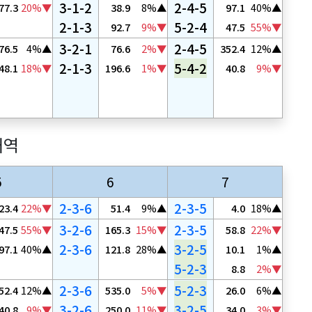
3-1-2
2-4-5
77.3
20%▼
38.9
8%▲
97.1
40%▲
2-1-3
5-2-4
92.7
9%▼
47.5
55%▼
3-2-1
2-4-5
76.5
4%▲
76.6
2%▼
352.4
12%▲
2-1-3
5-4-2
48.1
18%▼
196.6
1%▼
40.8
9%▼
내역
5
6
7
2-3-6
2-3-5
23.4
22%▼
51.4
9%▲
4.0
18%▲
3-2-6
2-3-5
47.5
55%▼
165.3
15%▼
58.8
22%▼
2-3-6
3-2-5
97.1
40%▲
121.8
28%▲
10.1
1%▲
5-2-3
8.8
2%▼
2-3-6
5-2-3
52.4
12%▲
535.0
5%▼
26.0
6%▲
3-2-6
3-2-5
40.8
9%▼
250.0
11%▼
34.0
3%▼