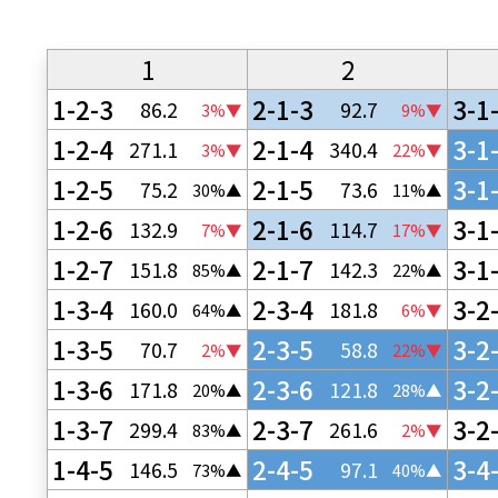
1
2
1-2-3
2-1-3
3-1
86.2
92.7
3%▼
9%▼
1-2-4
2-1-4
3-1
271.1
340.4
3%▼
22%▼
1-2-5
2-1-5
3-1
75.2
73.6
30%▲
11%▲
1-2-6
2-1-6
3-1
132.9
114.7
7%▼
17%▼
1-2-7
2-1-7
3-1
151.8
142.3
85%▲
22%▲
1-3-4
2-3-4
3-2
160.0
181.8
64%▲
6%▼
1-3-5
2-3-5
3-2
70.7
58.8
2%▼
22%▼
1-3-6
2-3-6
3-2
171.8
121.8
20%▲
28%▲
1-3-7
2-3-7
3-2
299.4
261.6
83%▲
2%▼
1-4-5
2-4-5
3-4
146.5
97.1
73%▲
40%▲