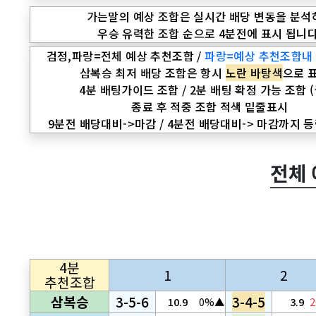
가는말의 예상 조합은 실시간 배당 변동을 분석
우승 유력한 조합 순으로 4분전에 표시 됩니다
검정,파랑=전체 예상 추천조합 /
파랑=예상 추천조합내
삼복승 최저 배당 조합은 항시
노란 바탕색
으로 
4분 배팅가이드 조합 / 2분 배팅 확정 가능 조합 
종료 후 적중 조합 적색 밑줄표시
9분전 배당대비->마감 / 4분전 배당대비-> 마감까지 
전체
4분
1
2
추천조합
삼복승
3-5-6
3-4-5
10.9
0%▲
3.9