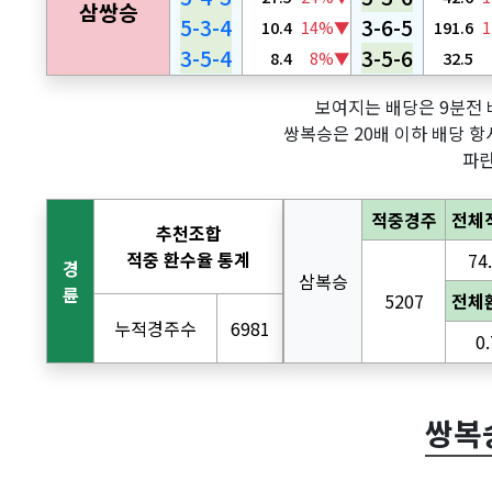
삼쌍승
5-3-4
3-6-5
10.4
14%▼
191.6
3-5-4
3-5-6
8.4
8%▼
32.5
보여지는 배당은 9분전 배
쌍복승은 20배 이하 배당 항
파란
적중경주
전체
추천조합
적중 환수율 통계
74
경
삼복승
륜
5207
전체
누적경주수
6981
0
쌍복