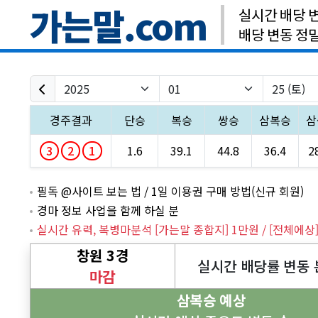
가는말.com
실시간 배당 
배당 변동 정
경주결과
단승
복승
쌍승
삼복승
삼
3
2
1
1.6
39.1
44.8
36.4
2
필독 @사이트 보는 법 / 1일 이용권 구매 방법(신규 회원)
경마 정보 사업을 함께 하실 분
창원 3경
실시간 배당률 변동 
마감
삼복승 예상