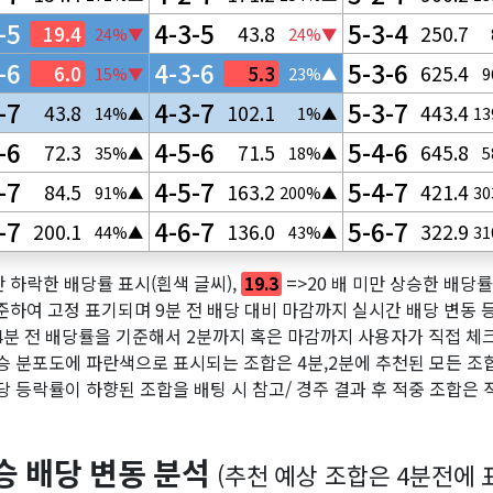
-5
4-3-5
5-3-4
19.4
43.8
250.7
24%▼
24%▼
-6
4-3-6
5-3-6
6.0
5.3
625.4
15%▼
23%▲
-7
4-3-7
5-3-7
43.8
102.1
443.4
14%▲
1%▲
1
-6
4-5-6
5-4-6
72.3
71.5
645.8
35%▲
18%▲
-7
4-5-7
5-4-7
84.5
163.2
421.4
91%▲
200%▲
3
-7
4-6-7
5-6-7
200.1
136.0
322.9
44%▲
43%▲
3
만 하락한 배당률 표시(흰색 글씨),
=>20 배 
19.3
준하여 고정 표기되며 9분 전 배당 대비 마감까지 실시간 배당 변동
 4분 전 배당률을 기준해서 2분까지 혹은 마감까지 사용자가 직접 체
승 분포도에 파란색으로 표시되는 조합은 4분,2분에 추천된 모든 조
당 등락률이 하향된 조합을 배팅 시 참고/ 경주 결과 후 적중 조합은 
승 배당 변동 분석
(추천 예상 조합은 4분전에