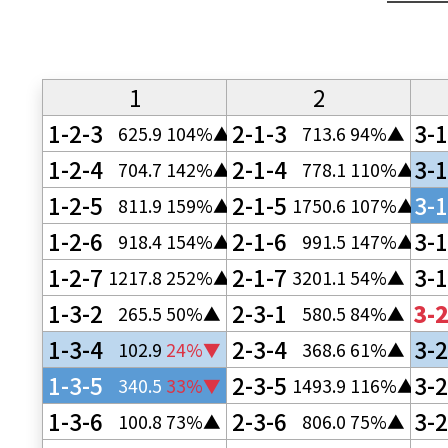
1
2
1-2-3
2-1-3
3-1
625.9
104%▲
713.6
94%▲
1-2-4
2-1-4
3-1
704.7
142%▲
778.1
110%▲
1-2-5
2-1-5
3-1
811.9
159%▲
1750.6
107%▲
1-2-6
2-1-6
3-1
918.4
154%▲
991.5
147%▲
1-2-7
2-1-7
3-1
1217.8
252%▲
3201.1
54%▲
1-3-2
2-3-1
3-2
265.5
50%▲
580.5
84%▲
1-3-4
2-3-4
3-2
102.9
24%▼
368.6
61%▲
1-3-5
2-3-5
3-2
340.5
33%▼
1493.9
116%▲
1-3-6
2-3-6
3-2
100.8
73%▲
806.0
75%▲