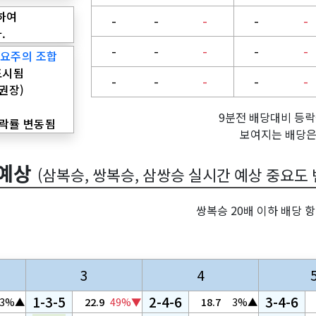
하여
-
-
-
-
-
.
-
-
-
-
-
 요주의 조합
표시됨
-
-
-
-
-
(권장)
9분전 배당대비 등락
등락률 변동됨
보여지는 배당은
 예상
(삼복승, 쌍복승, 삼쌍승 실시간 예상 중요도 
쌍복승 20배 이하 배당 
3
4
1-3-5
2-4-6
3-4-6
33%▲
22.9
49%▼
18.7
3%▲