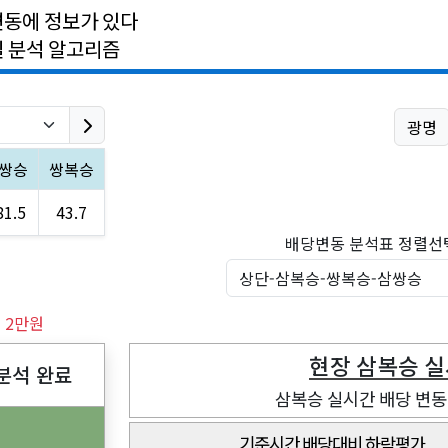
변동에 정보가 있다
밀 분석 알고리즘
광명
쌍승
쌍복승
81.5
43.7
배당변동 분석표 정렬선
실시간 유력, 복병마분석 [가는말 종합지] 1만원 / [전체에상] 2만원
분석 완료
삼복승 실시간 배당 변동 
기준시간 배당대비 하락평가