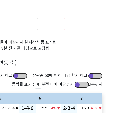
-
-
-
-
-
-
률이 마감까지 실시간 변동 표시됨
 9분 전 기준 배당으로 고정됨
변동 순)
항시 체크
삼쌍승 50배 이하 배당 항시 체크
등락률 표기 :
분전 대비 마감까지
2분까지
5
6
7
1-4-6
2-3-4
2.5
20%▲
39.9
4%▼
15.3
41%▼