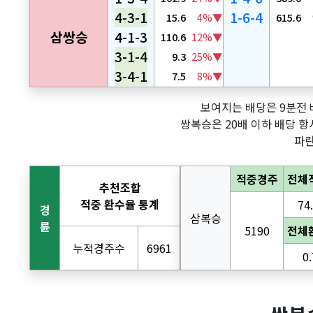
4-3-1
1-6-4
15.6
4%▼
615.6
삼쌍승
4-1-3
110.6
12%▼
3-1-4
9.3
25%▼
3-4-1
7.5
8%▼
보여지는 배당은 9분전 배
쌍복승은 20배 이하 배당 항
파란
적중경주
전체
추천조합
적중 환수율 통계
74
경
삼복승
륜
5190
전체
누적경주수
6961
0