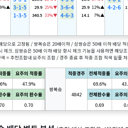
3-1-5
3-6-4
4-2-6
9%▲
29.9
25%▼
25.9
12%▲
1
1-3-5
4-6-3
340.5
33%▼
14.1
7%▲
당으로 고정됨 / 쌍복승은 20배이하 / 삼쌍승은 50배 이하 배당 
시 체크. 삼쌍승은 50배 이하 배당 항시 체크 기능을 사용하면 해
색 = 추천조합내 요주의 조합 / 경주 종료 후 적중 조합 적색 밑줄 
적중률
요주의 적중률
적중경주
전체적중률
요주의
.6%
47.9%
69.6%
43
쌍복승
환수율
요주의 환수율
4842
전체환수율
요주의
.70
0.70
0.69
0