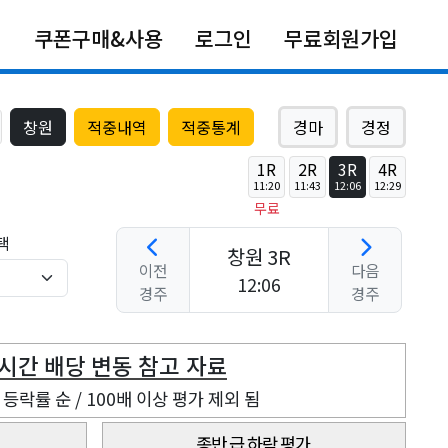
쿠폰구매&사용
로그인
무료회원가입
창원
적중내역
적중통계
경마
경정
1R
2R
3R
4R
11:20
11:43
12:06
12:29
무료
택
창원 3R
이전
다음
12:06
경주
경주
현장 삼복승 실시간 배당 변동 참고 자료
등락률 순 / 100배 이상 평가 제외 됨
종반 급 하락 평가