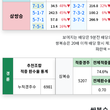
7-1-5
3-2-7
34.5
48%▼
216.8
32%
5-1-7
7-3-2
242.5
45%▼
100.2
6%
삼쌍승
5-7-1
3-7-2
57.8
6%▼
266.9
9%
7-5-1
13.4
16%▼
보여지는 배당은 9분전 배당으
쌍복승은 20배 이하 배당 항시 
파란색 =
적중경주
전체적중
추천조합
적중 환수율 통계
74.6%
경
삼복승
륜
5207
전체환수
누적경주수
6981
0.70
쌍복승