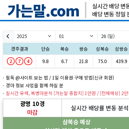
가는말.com
실시간 배당 변
배당 변동 정밀
경주결과
단승
복승
쌍승
삼복승
삼쌍승
2
7
4
9.8
6.7
21.8
75.0
439.9
필독 @사이트 보는 법 / 1일 이용권 구매 방법(신규 회원)
경마 정보 사업을 함께 하실 분
실시간 유력, 복병마분석 [가는말 종합지] 1만원
광명 10경
실시간 배당률 변동 분석
마감
삼복승 예상