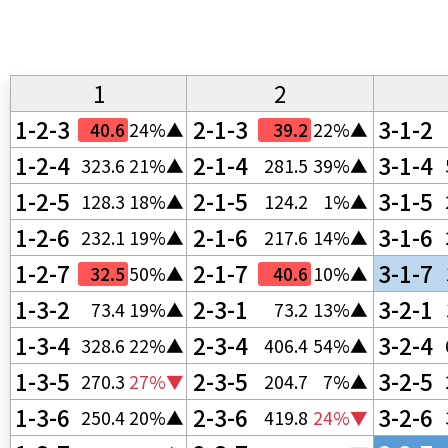
1
2
1-2-3
2-1-3
3-1-2
40.6
24%▲
39.2
22%▲
1-2-4
2-1-4
3-1-4
323.6
21%▲
281.5
39%▲
1-2-5
2-1-5
3-1-5
128.3
18%▲
124.2
1%▲
1-2-6
2-1-6
3-1-6
232.1
19%▲
217.6
14%▲
1-2-7
2-1-7
3-1-7
32.5
50%▲
40.6
10%▲
1-3-2
2-3-1
3-2-1
73.4
19%▲
73.2
13%▲
1-3-4
2-3-4
3-2-4
328.6
22%▲
406.4
54%▲
1-3-5
2-3-5
3-2-5
270.3
27%▼
204.7
7%▲
1-3-6
2-3-6
3-2-6
250.4
20%▲
419.8
24%▼