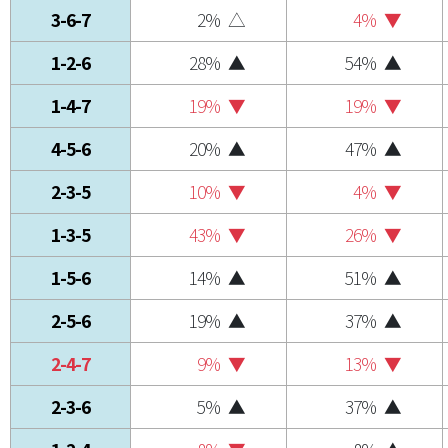
3-6-7
2%
△
4%
▼
1-2-6
28%
▲
54%
▲
1-4-7
19%
▼
19%
▼
4-5-6
20%
▲
47%
▲
2-3-5
10%
▼
4%
▼
1-3-5
43%
▼
26%
▼
1-5-6
14%
▲
51%
▲
2-5-6
19%
▲
37%
▲
2-4-7
9%
▼
13%
▼
2-3-6
5%
▲
37%
▲